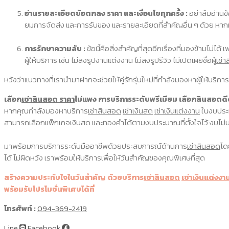
อ่านรายละเอียดข้อตกลง ราคา และเงื่อนไขทุกครั้ง :
อย่าลืมอ่านข
ยมการจัดส่ง และการรับของ และรายละเอียดที่สำคัญอื่น ๆ ด้วย หาก
การรักษาความลับ :
ข้อนี้คือสิ่งสำคัญที่สุดอีกเรื่องที่มองข้ามไม
ผู้ให้บริการ เช่น ไม่ลงรูปงานแต่งงาน ไม่ลงรูปรีวิว ไม่เปิดเผยชื่อผู้
เช่
หวังว่าแนวทางที่เรานำมาฝากจะช่วยให้คู่รักรุ่นใหม่ที่กำลังมองหาผู้ให้บริการ
เลือก
เช่าสินสอด ราคา
ไม่แพง การบริการระดับพรีเมียม เลือกสินสอดดี
หากคุณกำลังมองหาบริการ
เช่าสินสอด
เช่าเงินสด
เช่าเงินแต่งงาน
ในงบประม
สามารถเลือกแพ็กเกจเงินสด และทองคำได้ตามงบประมาณที่ตั้งใจไว้ งบไม
มาพร้อมการบริการระดับมืออาชีพด้วยประสบการณ์ด้านการ
เช่าสินสอด
โด
ได้ ไม่ผิดหวัง เราพร้อมให้บริการเพื่อให้วันสำคัญของคุณพิเศษที่สุด
สร้างความประทับใจในวันสำคัญ ด้วยบริการ
เช่าสินสอด
เช่าเงินแต่งงา
พร้อมรับโปรโมชั่นพิเศษได้ที่
โทรศัพท์ :
094-369-2419
Line
Facebook