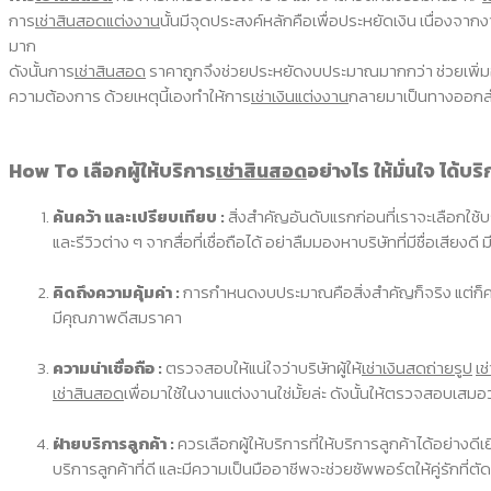
การ
เช่าสินสอดแต่งงาน
นั้นมีจุดประสงค์หลักคือเพื่อประหยัดเงิน เนื่อง
มาก
ดังนั้นการ
เช่าสินสอด
ราคาถูกจึงช่วยประหยัดงบประมาณมากกว่า ช่วยเพิ่มอิ
ความต้องการ ด้วยเหตุนี้เองทำให้การ
เช่าเงินแต่งงาน
กลายมาเป็นทางออกสำห
How To เลือกผู้ให้บริการ
เช่าสินสอด
อย่างไร ให้มั่นใจ ได้บ
ค้นคว้า และเปรียบเทียบ :
สิ่งสำคัญอันดับแรกก่อนที่เราจะเลือกใช้บ
และรีวิวต่าง ๆ จากสื่อที่เชื่อถือได้ อย่าลืมมองหาบริษัทที่มีชื่อเสียง
คิดถึงความคุ้มค่า :
การกำหนดงบประมาณคือสิ่งสำคัญก็จริง แต่ก็ควร
มีคุณภาพดีสมราคา
ความน่าเชื่อถือ :
ตรวจสอบให้แน่ใจว่าบริษัทผู้ให้
เช่าเงินสดถ่ายรูป
เช
เช่าสินสอด
เพื่อมาใช้ในงานแต่งงานใช่มั้ยล่ะ ดังนั้นให้ตรวจสอบเสมอว่
ฝ่ายบริการลูกค้า :
ควรเลือกผู้ให้บริการที่ให้บริการลูกค้าได้อย่า
บริการลูกค้าที่ดี และมีความเป็นมืออาชีพจะช่วยซัพพอร์ตให้คู่รักที่ต