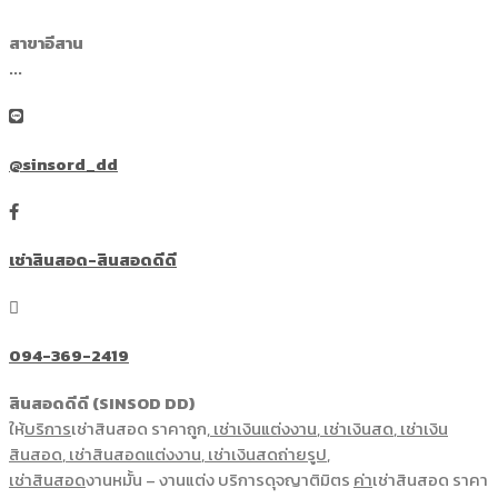
สาขาอีสาน
...
@sinsord_dd
เช่าสินสอด-สินสอดดีดี
094-369-2419
สินสอดดีดี (SINSOD DD)
ให้
บริการ
เช่าสินสอด ราคาถูก
,
เช่าเงินแต่งงาน
,
เช่าเงินสด
,
เช่าเงิน
สินสอด
,
เช่าสินสอดแต่งงาน
,
เช่าเงินสดถ่ายรูป
,
เช่าสินสอด
งานหมั้น – งานแต่ง บริการดุจญาติมิตร
ค่า
เช่าสินสอด ราคา