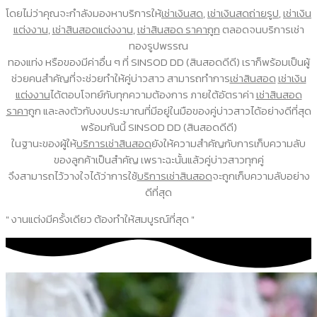
โดยไม่ว่าคุณจะกำลังมองหาบริการให้
เช่าเงินสด
,
เช่าเงินสดถ่ายรูป
,
เช่าเงิน
แต่งงาน
,
เช่าสินสอดแต่งงาน
,
เช่าสินสอด ราคาถูก
ตลอดจนบริการเช่า
ทองรูปพรรณ
ทองแท่ง หรือของมีค่าอื่น ๆ ที่ SINSOD DD (สินสอดดีดี) เราก็พร้อมเป็นผู้
ช่วยคนสำคัญที่จะช่วยทำให้คู่บ่าวสาว สามารถทำการ
เช่าสินสอด
เช่าเงิน
แต่งงาน
ได้ตอบโจทย์กับทุกความต้องการ ภายใต้อัตราค่า
เช่าสินสอด
ราคา
ถูก และลงตัวกับงบประมาณที่มีอยู่ในมือของคู่บ่าวสาวได้อย่างดีที่สุด
พร้อมกันนี้ SINSOD DD (สินสอดดีดี)
ในฐานะของผู้ให้
บริการเช่าสินสอด
ยังให้ความสำคัญกับการเก็บความลับ
ของลูกค้าเป็นสำคัญ เพราะฉะนั้นแล้วคู่บ่าวสาวทุกคู่
จึงสามารถไว้วางใจได้ว่าการใช้
บริการเช่าสินสอด
จะถูกเก็บความลับอย่าง
ดีที่สุด
" งานแต่งมีครั้งเดียว ต้องทำให้สมบูรณ์ที่สุด "