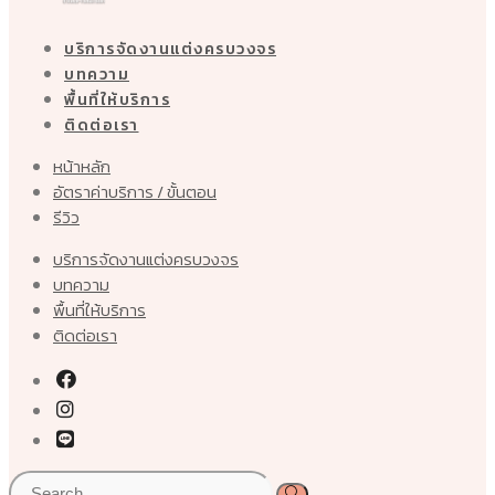
บริการจัดงานแต่งครบวงจร
บทความ
พื้นที่ให้บริการ
ติดต่อเรา
หน้าหลัก
อัตราค่าบริการ / ขั้นตอน
รีวิว
บริการจัดงานแต่งครบวงจร
บทความ
พื้นที่ให้บริการ
ติดต่อเรา