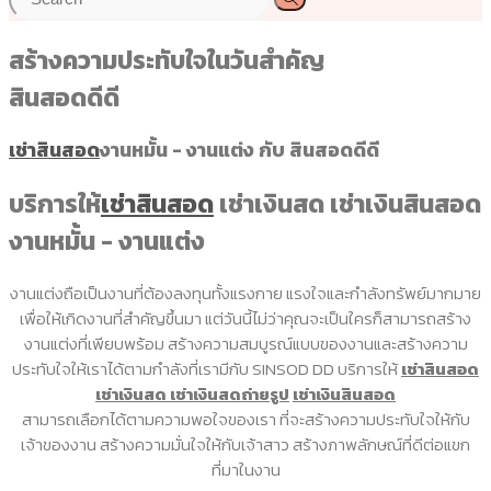
สร้างความประทับใจในวันสำคัญ
สินสอดดีดี
เช่าสินสอด
งานหมั้น - งานแต่ง กับ สินสอดดีดี
บริการให้
เช่าสินสอด
เช่าเงินสด เช่าเงินสินสอด
งานหมั้น - งานแต่ง
งานแต่งถือเป็นงานที่ต้องลงทุนทั้งแรงกาย แรงใจและกำลังทรัพย์มากมาย
เพื่อให้เกิดงานที่สำคัญขึ้นมา แต่วันนี้ไม่ว่าคุณจะเป็นใครก็สามารถสร้าง
งานแต่งที่เพียบพร้อม สร้างความสมบูรณ์แบบของงานและสร้างความ
ประทับใจให้เราได้ตามกำลังที่เรามีกับ SINSOD DD บริการให้
เช่าสินสอด
เช่าเงินสด เช่าเงินสดถ่ายรูป
เช่าเงินสินสอด
สามารถเลือกได้ตามความพอใจของเรา ที่จะสร้างความประทับใจให้กับ
เจ้าของงาน สร้างความมั่นใจให้กับเจ้าสาว สร้างภาพลักษณ์ที่ดีต่อแขก
ที่มาในงาน