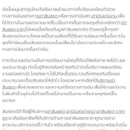
ดังนั้นหนุ่มสาวรุ่นใหม่จึงหันมาสนใจแนวทางที่เปรียบเหมือนตัวช่วย
ทางการเงินอย่างกา
รเช่าสินสอด
หรือการเช่าเงินสด
เช่าเงินแต่งงาน
เพื่อ
ใช้จัดวางในงานแต่งงานมากขึ้น เนื่องจากเป็นการลงทุนที่ประหยัดกว่า
เช่า
สินสอด ราคา
ไม่แพงเมื่อเทียบกับมูลค่าสินสอดจริง ด้วยเหตุนี้การเช่า
สินสอดแต่งงานจึงกลายเป็นทางเลือกที่ได้รับความนิยมมากขึ้นเรื่อง ๆ ใน
ยุคที่ค่านิยมเรื่องสินสอดทองหมั้นเปลี่ยนไป เน้นความประหยัด และอิสระ
ทางการเงินมากขึ้นกว่าเดิม
การจัดงานแต่งงานเป็นการเตรียมงานใหญ่ที่ต้องใช้พลังกาย พลังใจ และ
งบประมาณสูง ดังนั้นคู่รักควรหันหน้าคุยกันว่าจะเริ่มต้นวางแผนเตรียม
งานแต่งอย่างไร โดยค่อย ๆ ไล่ไปทีละขั้นตอน รวมถึงตกลงกันเรื่องงบ
ประมาณ และเรื่องสินสอดให้เข้าใจ โดยเฉพาะหากเลือกใช้
บริการเช่า
สินสอด
เพื่อช่วยลดภาระ และความเครียดทางการเงิน เพื่อให้งานแต่งงาน
ในฝันสำเร็จลุล่วงไปด้วยดีโดยไม่กลายเป็นภาระ หรือสาเหตุก่อหนี้ใน
อนาคต
สินสอดดีดี คือผู้ให้บริการ
เช่าสินสอด
เช่าเงินสดถ่ายรูป
เช่าสินสอด ราคา
ถูก
เราคือมืออาชีพที่ให้บริการด้านการเช่าสินสอดราคาถูกมาอย่าง
ยาวนาน บริการรวดเร็ว ทันใจ พร้อมเคียงข้างคู่รักจนจบงาน พร้อมโปรโม